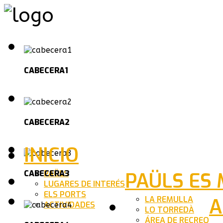
CABECERA1
CABECERA2
INICIO
PAÜLS
PAÜLS ES
CABECERA3
LUGARES DE INTERÉS
ELS PORTS
LA REMULLA
A
ACTIVIDADES
LO TORREDÀ
ÁREA DE RECREO