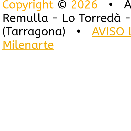
Copyright
©
2026
• Alo
Remulla - Lo Torredà -
(Tarragona) •
AVISO 
Milenarte