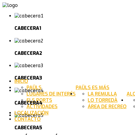
CABECERA1
CABECERA2
CABECERA3
INICIO
PAÜLS
PAÜLS ES MÁS
LUGARES DE INTERÉS
LA REMULLA
AL
ELS PORTS
LO TORREDÀ
CABECERA4
ACTIVIDADES
ÁREA DE RECREO
LOCALIZACIÓN
CONTACTO
CABECERA5