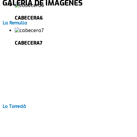
GALERÍA DE IMÁGENES
CABECERA6
La Remulla
CABECERA7
Lo Torredà