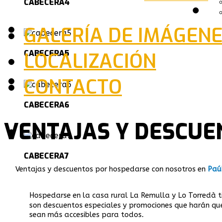
CABECERA4
GALERÍA DE IMÁGEN
CABECERA5
LOCALIZACIÓN
CONTACTO
CABECERA6
VENTAJAS Y DESCUE
CABECERA7
Ventajas y descuentos por hospedarse con nosotros en
Paú
Hospedarse en la casa rural La Remulla y Lo Torredà ti
son descuentos especiales y promociones que harán que 
sean más accesibles para todos.