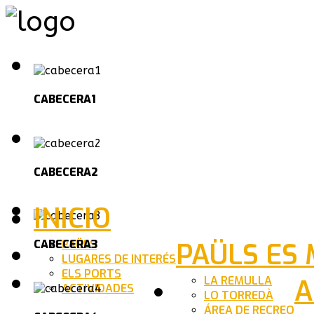
CABECERA1
CABECERA2
INICIO
PAÜLS
PAÜLS ES
CABECERA3
LUGARES DE INTERÉS
ELS PORTS
LA REMULLA
A
ACTIVIDADES
LO TORREDÀ
ÁREA DE RECREO